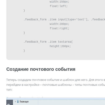
	                 width:150px;

	                 float:left;

	 }

	 .feedback_form .item input[type='text'], .feedback_form .item textarea{

	                 width:200px;

	                 float:right;

	 }

	 .feedback_form .item textarea{

	                 height:200px;

	 }

Создание почтового события
Теперь создадим почтовое событие и шаблон для него. Для этого 
перейдем в настройки – почтовые шаблоны – типы почтовых соб
тип: