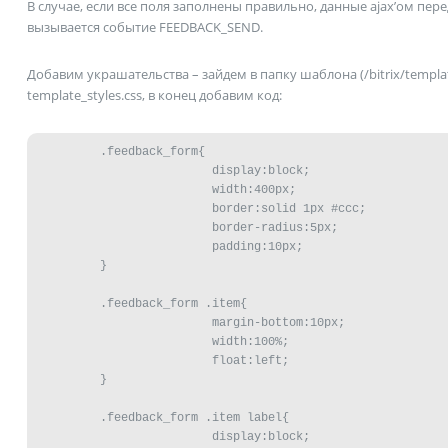
В случае, если все поля заполнены правильно, данные ajax’ом пере
вызывается событие FEEDBACK_SEND.
Добавим украшательства – зайдем в папку шаблона (/bitrix/templ
template_styles.css, в конец добавим код:
	 .feedback_form{

	                 display:block;

	                 width:400px;

	                 border:solid 1px #ccc;

	                 border-radius:5px;

	                 padding:10px;

	 }

	 .feedback_form .item{

	                 margin-bottom:10px;

	                 width:100%;

	                 float:left;

	 }

	 .feedback_form .item label{

	                 display:block;
