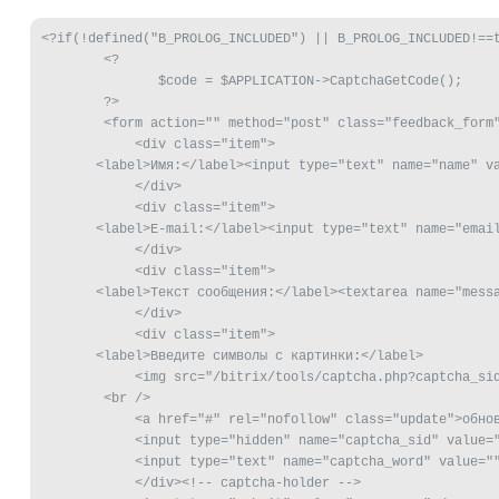
<?if(!defined("B_PROLOG_INCLUDED") || B_PROLOG_INCLUDED!==t
	<?

	       $code = $APPLICATION->CaptchaGetCode();

	?>

	<form action="" method="post" class="feedback_form">

	    <div class="item">

       <label>Имя:</label><input type="text" name="name" va
	    </div>

	    <div class="item">

       <label>E-mail:</label><input type="text" name="email
	    </div>

	    <div class="item">

       <label>Текст сообщения:</label><textarea name="messa
	    </div>

	    <div class="item">

       <label>Введите символы с картинки:</label>

	    <img src="/bitrix/tools/captcha.php?captcha_sid=<?=$code;?>" alt="CAPTCHA" width="120" class="captcha_img" />  

	<br />         

	    <a href="#" rel="nofollow" class="update">обновить картинку</a> <br />   <br />  

	    <input type="hidden" name="captcha_sid" value="<?=$code;?>" />

	    <input type="text" name="captcha_word" value="" required/>

	    </div><!-- captcha-holder -->
