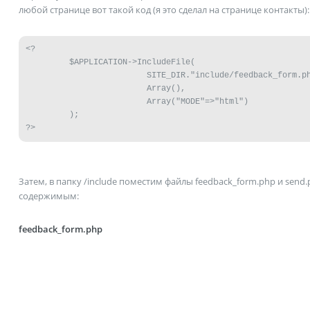
любой странице вот такой код (я это сделал на странице контакты):
<?

	 $APPLICATION->IncludeFile(

	                 SITE_DIR."include/feedback_form.php",

	                 Array(),

	                 Array("MODE"=>"html")

	 );

Затем, в папку /include поместим файлы feedback_form.php и sen
содержимым:
feedback_form.php