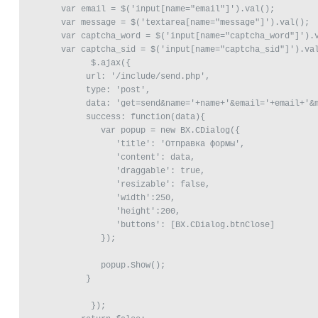
       var email = $('input[name="email"]').val();

       var message = $('textarea[name="message"]').val();

       var captcha_word = $('input[name="captcha_word"]').v
       var captcha_sid = $('input[name="captcha_sid"]').val
	     $.ajax({

	    url: '/include/send.php',

	    type: 'post',

	    data: 'get=send&name='+name+'&email='+email+'&message='+message+'&captcha_word='+captcha_word+'&captcha_sid='+captcha_sid,

	    success: function(data){

               var popup = new BX.CDialog({

                  'title': 'Отправка формы',

                  'content': data,

                  'draggable': true,

                  'resizable': false,

                  'width':250,

                  'height':200,

                  'buttons': [BX.CDialog.btnClose]

               });

               popup.Show();

	    }

	     });
