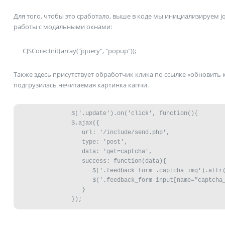
Для того, чтобы это сработало, выше в коде мы инициализируем j
работы с модальными окнами:
CJSCore::Init(array("jquery", "popup"));
Также здесь присутствует обработчик клика по ссылке «обновить к
подгрузилась нечитаемая картинка капчи.
	       $('.update').on('click', function(){

	       $.ajax({

	          url: '/include/send.php',

	          type: 'post',

	          data: 'get=captcha',

	          success: function(data){

	             $('.feedback_form .captcha_img').attr('src', '/bitrix/tools/captcha.php?captcha_sid=' + data);

	             $('.feedback_form input[name="captcha_sid"]').val(data);

	          }
