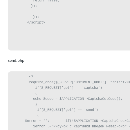
           return false;

	  });

	   });

	</script>
send.php
	 <?

	 require_once($_SERVER['DOCUMENT_ROOT']. "/bitrix/modules/main/include/prolog_before.php"); 

	    if($_REQUEST['get'] == 'captcha')

	    {

	   echo $code = $APPLICATION->CaptchaGetCode();

	    }

	     if($_REQUEST['get'] == 'send')

	     {

       $error = '';        if(!$APPLICATION->CaptchaCheckCo
           $error .="Рисунок с картинки введен неверно<br /