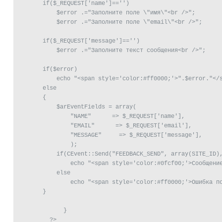
       if($_REQUEST['name']=='')

           $error .="Заполните поле \"имя\"<br />";        
           $error .="Заполните поле \"email\"<br />";

       if($_REQUEST['message']=='')

           $error .="Заполните текст сообщения<br />";     
       if($error)

           echo "<span style='color:#ff0000;'>".$error."</s
       else

       {

           $arEventFields = array(

               "NAME"      => $_REQUEST['name'],

               "EMAIL"      => $_REQUEST['email'],

               "MESSAGE"     => $_REQUEST['message'],

               );

           if(CEvent::Send("FEEDBACK_SEND", array(SITE_ID),
               echo "<span style='color:#0fcf00;'>Сообщение
           else

               echo "<span style='color:#ff0000;'>Ошибка по
       }

	     }         
