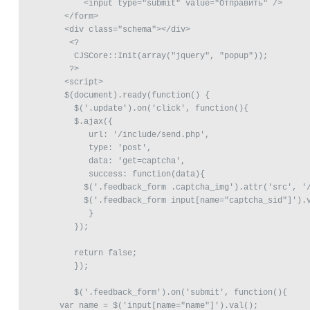
	    <input type="submit" value="Отправить" />

	</form>

	<div class="schema"></div>

	 <?

	  CJSCore::Init(array("jquery", "popup"));

	 ?>

	<script>

	$(document).ready(function() {

	  $('.update').on('click', function(){

	  $.ajax({

	     url: '/include/send.php',

	     type: 'post',

	     data: 'get=captcha',

	     success: function(data){

	    $('.feedback_form .captcha_img').attr('src', '/bitrix/tools/captcha.php?captcha_sid=' + data);

	    $('.feedback_form input[name="captcha_sid"]').val(data);

	     }

	  });

	  return false;

	  });

	  $('.feedback_form').on('submit', function(){

       var name = $('input[name="name"]').val();
