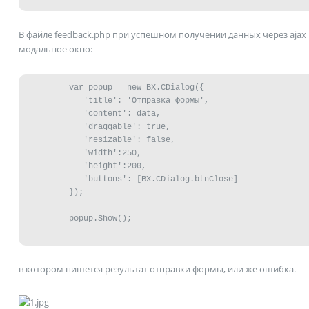
В файле feedback.php при успешном получении данных через ajax
модальное окно:
         var popup = new BX.CDialog({

            'title': 'Отправка формы',

            'content': data,

            'draggable': true,

            'resizable': false,

            'width':250,

            'height':200,

            'buttons': [BX.CDialog.btnClose]

         });

         popup.Show();

в котором пишется результат отправки формы, или же ошибка.